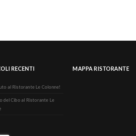
OLI RECENTI
MAPPA RISTORANTE
to al Ristorante Le Colonne!
o del Cibo al Ristorante Le
e