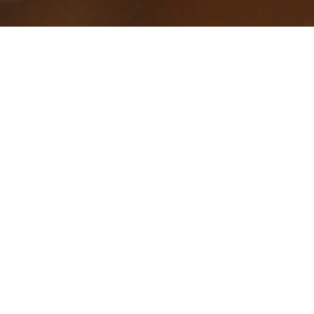
olo Online
olonne. Poi usa il nostro
 un tavolo con un semplice