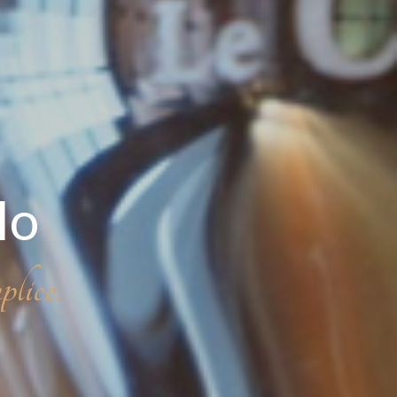
lo
lice.