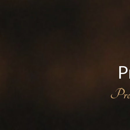
P
Pren