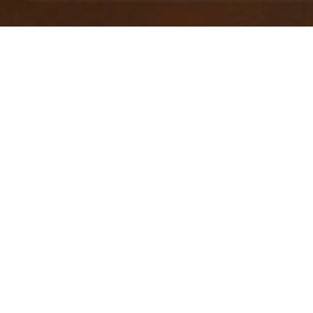
Prenota il Tuo Tav
Dai un’ occhiata al
Menu
del Ristorante Le C
sistema di prenotazione Online per prenotare
click!