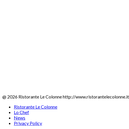
Ristorante Le Colonne
Via Benefattori, 7
28857 Santa Maria Maggiore
Tel. 0324 94893
@ 2026 Ristorante Le Colonne http://www.ristorantelecolonne.it
Ristorante Le Colonne
Lo Chef
News
Privacy Policy