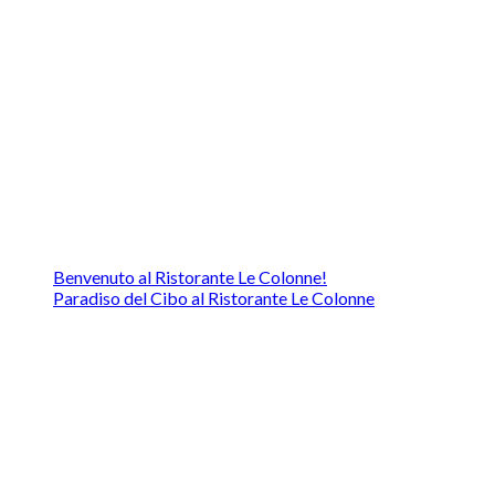
Le Colonne su FB
FEASR
Articoli recenti
Benvenuto al Ristorante Le Colonne!
Paradiso del Cibo al Ristorante Le Colonne
Mappa Ristorante